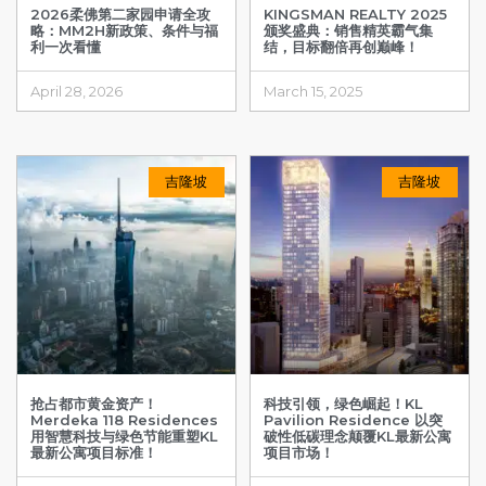
2026柔佛第二家园申请全攻
KINGSMAN REALTY 2025
略：MM2H新政策、条件与福
颁奖盛典：销售精英霸气集
利一次看懂
结，目标翻倍再创巅峰！
April 28, 2026
March 15, 2025
吉隆坡
吉隆坡
抢占都市黄金资产！
科技引领，绿色崛起！KL
Merdeka 118 Residences
Pavilion Residence 以突
用智慧科技与绿色节能重塑KL
破性低碳理念颠覆KL最新公寓
最新公寓项目标准！
项目市场！