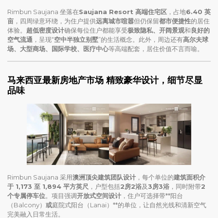
Rimbun Saujana 坐落在
Saujana Resort 高端住宅区
，占地
6.40 英
亩
，四周绿意环绕，为住户提供
远离城市喧嚣
但仍保留
都市便捷性
的居住
体验。
超低密度设计
确保每位住户都能享受
极致隐私、开阔景观
和
良好的
空气流通
，呈现“
空中半独立别墅
”的生活概念。此外，周边还有
高尔夫球
场、大型商场、国际学校、医疗中心
等高端配套，居住价值不言而喻。
马来西亚最新房地产市场
精致豪华设计，细节尽显
品味
Rimbun Saujana 采用
澳洲顶尖建筑团队设计
，每个单位的
建筑面积介
于 1,173 至 1,894 平方英尺
，户型包括
2房2浴
及
3房3浴
，同时附带
2
个专属停车位
。项目强调
开放式空间设计
，住户可选择带**阳台
（Balcony）
或
庭院式阳台（Lanai）**的单位，让自然光线和清新空气
完美融入日常生活。