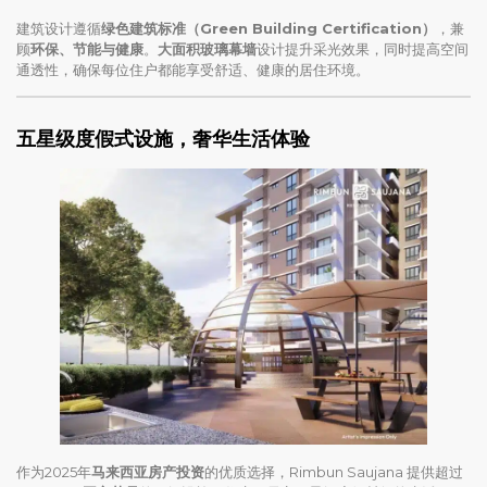
建筑设计遵循
绿色建筑标准（Green Building Certification）
，兼
顾
环保、节能与健康
。
大面积玻璃幕墙
设计提升采光效果，同时提高空间
通透性，确保每位住户都能享受舒适、健康的居住环境。
五星级度假式设施，奢华生活体验
作为2025年
马来西亚房产投资
的优质选择，Rimbun Saujana 提供超过