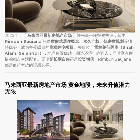
2025年，【
马来西亚最新房地产市场
】迎来新一轮投资热潮，其中
Rimbun Saujana
凭借
度假式居住概念、永久产权、低密度规划
等独
特优势，成为备受瞩目的
高端住宅项目
。项目位于
雪兰莪莎阿南（Shah
Alam, Selangor）
，地理位置优越，周边环境宁静宜人，同时享有便
捷的都市生活配套。无论是
长期自住
还是
投资增值
，Rimbun Saujana
都是值得考虑的理想选择。
马来西亚最新房地产市场
黄金地段，未来升值潜力
无限