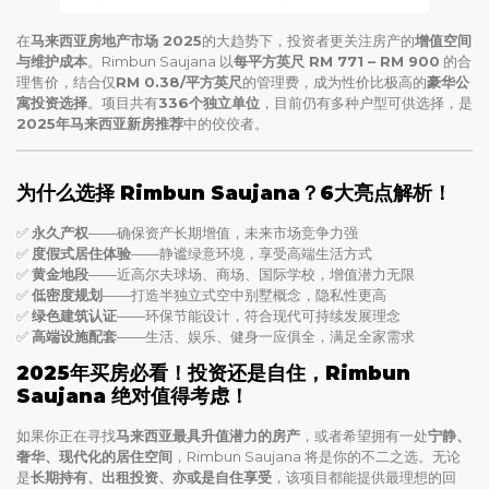
在
马来西亚房地产市场 2025
的大趋势下，投资者更关注房产的
增值空间
与维护成本
。Rimbun Saujana 以
每平方英尺 RM 771 – RM 900
的合
理售价，结合仅
RM 0.38/平方英尺
的管理费，成为性价比极高的
豪华公
寓投资选择
。项目共有
336个独立单位
，目前仍有多种户型可供选择，是
2025年马来西亚新房推荐
中的佼佼者。
为什么选择 Rimbun Saujana？6大亮点解析！
✅
永久产权
——确保资产长期增值，未来市场竞争力强
✅
度假式居住体验
——静谧绿意环境，享受高端生活方式
✅
黄金地段
——近高尔夫球场、商场、国际学校，增值潜力无限
✅
低密度规划
——打造半独立式空中别墅概念，隐私性更高
✅
绿色建筑认证
——环保节能设计，符合现代可持续发展理念
✅
高端设施配套
——生活、娱乐、健身一应俱全，满足全家需求
2025年买房必看！投资还是自住，Rimbun
Saujana 绝对值得考虑！
如果你正在寻找
马来西亚最具升值潜力的房产
，或者希望拥有一处
宁静、
奢华、现代化的居住空间
，Rimbun Saujana 将是你的不二之选。无论
是
长期持有、出租投资、亦或是自住享受
，该项目都能提供最理想的回