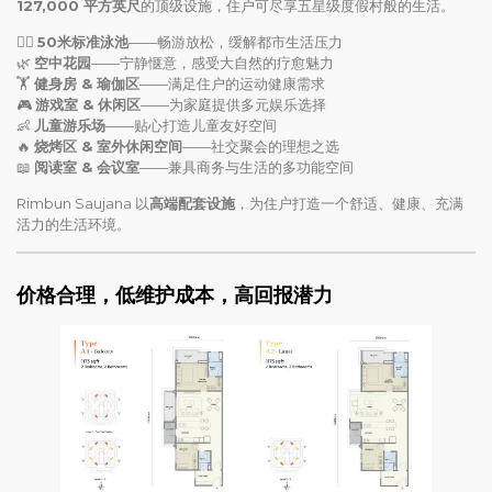
127,000 平方英尺
的顶级设施，住户可尽享五星级度假村般的生活。
🏊‍♂️
50米标准泳池
——畅游放松，缓解都市生活压力
🌿
空中花园
——宁静惬意，感受大自然的疗愈魅力
🏋️
健身房 & 瑜伽区
——满足住户的运动健康需求
🎮
游戏室 & 休闲区
——为家庭提供多元娱乐选择
👶
儿童游乐场
——贴心打造儿童友好空间
🔥
烧烤区 & 室外休闲空间
——社交聚会的理想之选
📖
阅读室 & 会议室
——兼具商务与生活的多功能空间
Rimbun Saujana 以
高端配套设施
，为住户打造一个舒适、健康、充满
活力的生活环境。
价格合理，低维护成本，高回报潜力