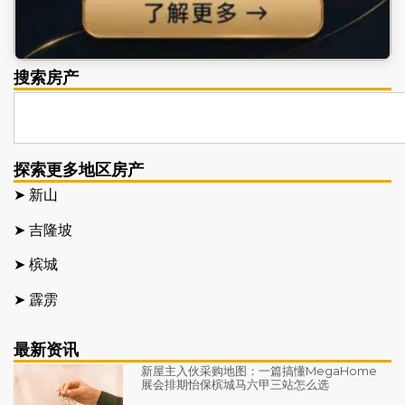
搜索房产
探索更多地区房产
➤ 新山
➤ 吉隆坡
➤ 槟城
➤ 霹雳
最新资讯
新屋主入伙采购地图：一篇搞懂MegaHome
展会排期怡保槟城马六甲三站怎么选