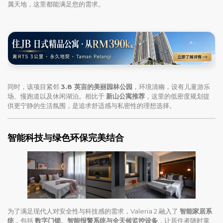
属天地，这里都能满足您的需求。
同时，该项目紧邻
3.8 英亩的美丽园林公园
，环境清幽，设有儿童游乐
场、慢跑道以及休闲湖泊。相比于
新山公寓推荐
，这里的低密度规划提
供更宁静的生活氛围，是追求舒适感与私密性的理想选择。
智能科技与绿色环保完美结合
为了满足现代人对安全性与科技感的需求，Valeria 2 融入了
智能家居系
统
，包括
数字门锁、智能报警系统与全天候监控设备
，让居住者随时掌