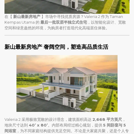
在【
新山最新房地产
】市场中寻找优质房源？Valeria 2 作为 Taman
Kempas Utama 的
最后一批双层半独立式住宅
，以智能化设计、宽敞
空间和绿意盎然的环境，为购房者打造现代化高端居住体验。
新山最新房地产
奢阔空间，塑造高品质生活
Valeria 2 采用极致宽敞的设计理念，建筑面积高达
2,668 平方英尺
，
地块尺寸达到
40’ x 80’
。内部布局经过精心规划，提供
5 间卧室与 5
间浴室
，为不同家庭结构提供充足空间。不论是大家庭共聚，还是个人专