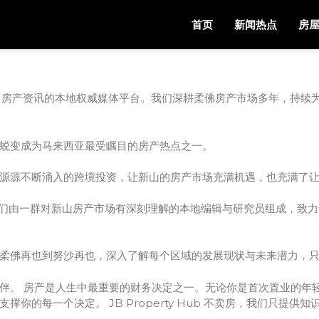
首页
新闻热点
房
or Bahru）房产资讯的本地权威媒体平台。我们深耕柔佛房产市场多年
蜕变成为马来西亚最受瞩目的房产热点之一。
源源不断涌入的跨境投资，让新山的房产市场充满机遇，也充满了
诞生的。我们由一群对新山房产市场有深刻理解的本地编辑与研究员组成
柔佛再也到努沙再也，深入了解每个区域的发展现状与未来潜力，
伴。 房产是人生中最重要的财务决定之一。无论你是首次置业的年
你的每一个决定。 JB Property Hub 不卖房，我们只提