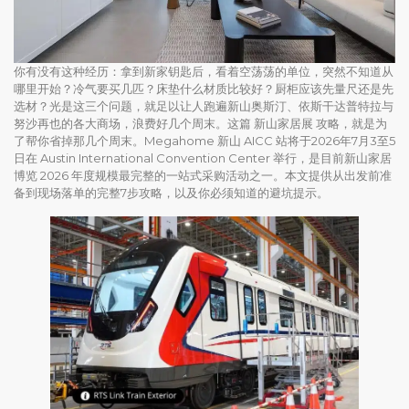
你有没有这种经历：拿到新家钥匙后，看着空荡荡的单位，突然不知道从
哪里开始？冷气要买几匹？床垫什么材质比较好？厨柜应该先量尺还是先
选材？光是这三个问题，就足以让人跑遍新山奥斯汀、依斯干达普特拉与
努沙再也的各大商场，浪费好几个周末。这篇 新山家居展 攻略，就是为
了帮你省掉那几个周末。Megahome 新山 AICC 站将于2026年7月3至5
日在 Austin International Convention Center 举行，是目前新山家居
博览 2026 年度规模最完整的一站式采购活动之一。本文提供从出发前准
备到现场落单的完整7步攻略，以及你必须知道的避坑提示。