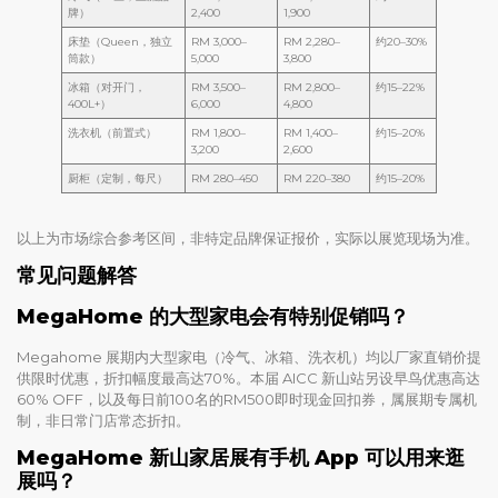
牌）
2,400
1,900
床垫（Queen，独立
RM 3,000–
RM 2,280–
约20–30%
筒款）
5,000
3,800
冰箱（对开门，
RM 3,500–
RM 2,800–
约15–22%
400L+）
6,000
4,800
洗衣机（前置式）
RM 1,800–
RM 1,400–
约15–20%
3,200
2,600
厨柜（定制，每尺）
RM 280–450
RM 220–380
约15–20%
以上为市场综合参考区间，非特定品牌保证报价，实际以展览现场为准。
常见问题解答
MegaHome 的大型家电会有特别促销吗？
Megahome 展期内大型家电（冷气、冰箱、洗衣机）均以厂家直销价提
供限时优惠，折扣幅度最高达70%。本届 AICC 新山站另设早鸟优惠高达
60% OFF，以及每日前100名的RM500即时现金回扣券，属展期专属机
制，非日常门店常态折扣。
MegaHome 新山家居展有手机 App 可以用来逛
展吗？