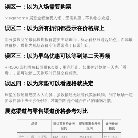
误区一：以为入场需要购票
Megahome 展览全程免费入场，无需购票，不购物亦欢迎。
误区二：以为所有折扣都显示在价格牌上
部分参展商的最优展期报价需要主动询问，标示价格只是起始点，而非最
终价格。展期内现场议价空间通常高于日常门店。
误区三：以为早鸟优惠可以等到第二天再领
RM500 回扣券每日限量100份，用完即止。如果你计划第一天先「看
看」，很可能第二天到场时已经全数领完。
误区四：以为床垫可以看规格就决定
床垫的软硬度感受因人而异，参数描述无法替代实物试躺。到了展场一定
要亲自躺上去至少5分钟，才能判断是否适合自己的睡眠习惯。
展览渠道与零售渠道价格参考对比
品类
建议零售价参考
展览渠道参考价
参考价差
区间
区间
幅度
冷气（1.5匹，主流品
RM 1,800–
RM 1,400–
约15–25%