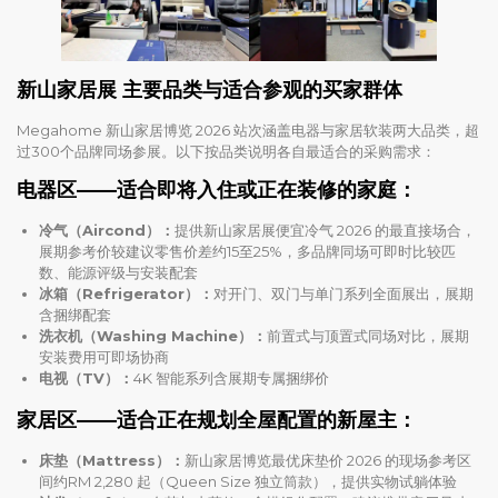
新山家居展 主要品类与适合参观的买家群体
Megahome 新山家居博览 2026 站次涵盖电器与家居软装两大品类，超
过300个品牌同场参展。以下按品类说明各自最适合的采购需求：
电器区——适合即将入住或正在装修的家庭：
冷气（Aircond）：
提供新山家居展便宜冷气 2026 的最直接场合，
展期参考价较建议零售价差约15至25%，多品牌同场可即时比较匹
数、能源评级与安装配套
冰箱（Refrigerator）：
对开门、双门与单门系列全面展出，展期
含捆绑配套
洗衣机（Washing Machine）：
前置式与顶置式同场对比，展期
安装费用可即场协商
电视（TV）：
4K 智能系列含展期专属捆绑价
家居区——适合正在规划全屋配置的新屋主：
床垫（Mattress）：
新山家居博览最优床垫价 2026 的现场参考区
间约RM 2,280 起（Queen Size 独立筒款），提供实物试躺体验