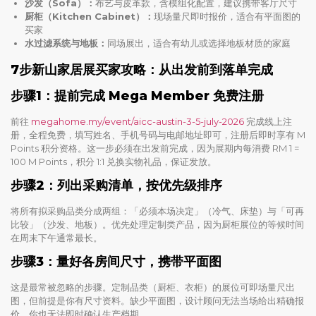
沙发（Sofa）：
布艺与皮革款，含模组化配置，建议携带客厅尺寸
厨柜（Kitchen Cabinet）：
现场量尺即时报价，适合有平面图的
买家
水过滤系统与地板：
同场展出，适合有幼儿或选择地板材质的家庭
7步新山家居展买家攻略：从出发前到落单完成
步骤1：提前完成 Mega Member 免费注册
前往
megahome.my/event/aicc-austin-3-5-july-2026
完成线上注
册，全程免费，填写姓名、手机号码与电邮地址即可，注册后即时享有 M
Points 积分资格。这一步必须在出发前完成，因为展期内每消费 RM 1 =
100 M Points，积分 1:1 兑换实物礼品，保证发放。
步骤2：列出采购清单，按优先级排序
将所有拟采购品类分成两组：「必须本场决定」（冷气、床垫）与「可再
比较」（沙发、地板）。优先处理定制类产品，因为厨柜展位的等候时间
在周末下午通常最长。
步骤3：量好各房间尺寸，携带平面图
这是最常被忽略的步骤。定制品类（厨柜、衣柜）的展位可即场量尺出
图，但前提是你有尺寸资料。缺少平面图，设计顾问无法当场给出精确报
价，你也无法即时确认生产档期。