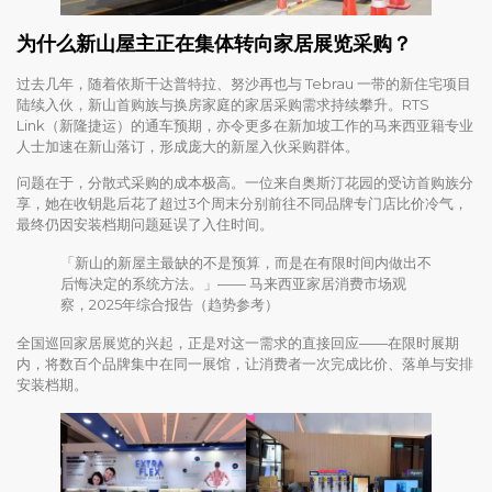
为什么新山屋主正在集体转向家居展览采购？
过去几年，随着依斯干达普特拉、努沙再也与 Tebrau 一带的新住宅项目
陆续入伙，新山首购族与换房家庭的家居采购需求持续攀升。RTS
Link（新隆捷运）的通车预期，亦令更多在新加坡工作的马来西亚籍专业
人士加速在新山落订，形成庞大的新屋入伙采购群体。
问题在于，分散式采购的成本极高。一位来自奥斯汀花园的受访首购族分
享，她在收钥匙后花了超过3个周末分别前往不同品牌专门店比价冷气，
最终仍因安装档期问题延误了入住时间。
「新山的新屋主最缺的不是预算，而是在有限时间内做出不
后悔决定的系统方法。」—— 马来西亚家居消费市场观
察，2025年综合报告（趋势参考）
全国巡回家居展览的兴起，正是对这一需求的直接回应——在限时展期
内，将数百个品牌集中在同一展馆，让消费者一次完成比价、落单与安排
安装档期。