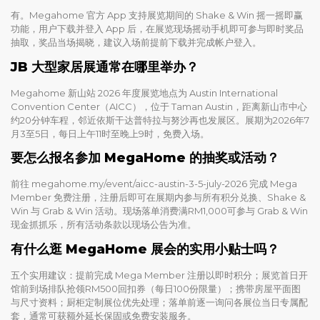
有。Megahome 官方 App 支持展览期间的 Shake & Win 摇一摇即赢
功能，用户下载并登入 App 后，在展览现场摇动手机即可参与即时奖品
抽取，奖品当场揭晓，建议入场前提前下载并完成帐户登入。
JB 大型家居展通常在哪里举办？
Megahome 新山站 2026 年度展览地点为 Austin International
Convention Center（AICC），位于 Taman Austin，距离新山市中心
约20分钟车程，邻近依斯干达普特拉与努沙再也发展区。展期为2026年7
月3至5日，每日上午11时至晚上9时，免费入场。
要怎么报名参加 MegaHome 的抽奖或活动？
前往 megahome.my/event/aicc-austin-3-5-july-2026 完成 Mega
Member 免费注册，注册后即可在展期内参与所有积分兑换、Shake &
Win 与 Grab & Win 活动。现场落单消费满RM1,000可参与 Grab & Win
现金抓抓乐，所有活动条款以现场公告为准。
有什么逛 MegaHome 展会的实用小贴士吗？
五个实用建议：提前完成 Mega Member 注册以即时积分；展览首日开
馆前到场排队抢领RM500回扣券（每日100份限量）；携带房屋平面图
与尺寸资料；厨柜定制展位优先处理；落单前逐一询问各展位当日专属配
套，通常可获额外延长保固或免费安装服务。