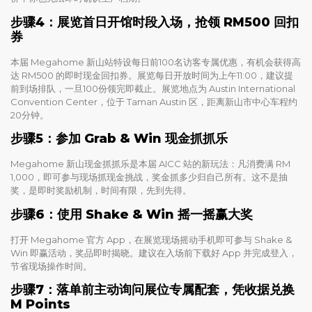
步骤4：展览首日开馆时段入场，抢领 RM500 回扣
券
本届 Megahome 新山站特设每日前100名访客专属优惠，有机会获得高
达 RM500 的即时现金回扣券。展览每日开放时间为上午11:00，建议提
前到场排队，一旦100份领完即截止。展览地点为 Austin International
Convention Center，位于 Taman Austin 区，距离新山市中心车程约
20分钟。
步骤5：参加 Grab & Win 现金抓抓乐
Megahome 新山现金抓抓乐是本届 AICC 站的新玩法：凡消费满 RM
1,000，即可参与现场抓现金挑战，奖金抓多少归自己所有。这不是抽
奖，是即时奖励机制，时间有限，先到先得。
步骤6：使用 Shake & Win 摇一摇赢大奖
打开 Megahome 官方 App，在展览现场摇动手机即可参与 Shake &
Win 即赢活动，奖品即时揭晓。建议在入场前下载好 App 并完成登入，
节省现场操作时间。
步骤7：落单前主动询问展位专属配套，凭收据兑换
M Points