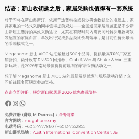
结语：新山收钥匙之后，家居采购也值得有一套系统
对于即将在新山奥斯汀、依斯干达普特拉或努沙再也收钥匙的准屋主，家
具家电的一站式采购同样值得提前规划——全国巡回家居展览正是不少新
山新屋主选择的高效采购途径，尤其在有限时间内需要同时解决电器与软
装配置的家庭而言，单次出行完成多品类比价与落单，是目前性价比最高
的采购模式之一。
Megahome 新山 AICC 站汇聚超过300个品牌、提供最高
70%
厂家直
销折扣、额外设有 RM500 回扣券、Grab & Win 与 Shake & Win 三重
新玩法，是2026年南马最值得提前规划的家居采购活动之一。
想了解 Megahome 新山 AICC 站的最新展期优惠与现场活动详情？立
即前往报名页锁定参加资格。
点击立即注册，锁定新山家居展 2026 优先参观资格
免费注册 (赚取 M Points)：
点击链接
官方网站：
megahome.my
电话号码：
+6012-7777860 / +6012-7552855
新山展览场地：
Austin International Convention Center, JB