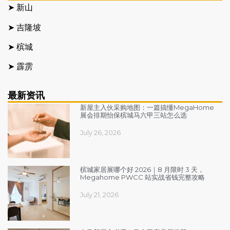
➤ 新山
➤ 吉隆坡
➤ 槟城
➤ 霹雳
最新资讯
新屋主入伙采购地图：一篇搞懂MegaHome
展会排期怡保槟城马六甲三站怎么选
July 26, 2026
槟城家居展哪个好 2026｜8 月限时 3 天，
Megahome PWCC 站实战省钱完整攻略
July 21, 2026