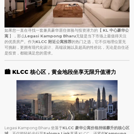
如果您一直在寻找一套兼具豪华居住体验与投资潜力的
【 KL 中心豪华公
寓
】，那么
Legasi Kampong Bharu
无疑是当下市场上最值得关注
的优质房产。作为
KLCC 附近公寓推荐
的热门之选，它不仅地理位置无
可挑剔，更拥有现代化设计、高端设施以及超高的性价比，无论是自住还
是投资，都能满足您的需求。
🏙️ KLCC 核心区，黄金地段坐享无限升值潜力
Legasi Kampong Bharu 坐落于
KLCC 豪华公寓价格持续攀升的核心区
域
，不仅能轻松步行至
Saloma Link
直通 KLCC，还紧邻
Kampung