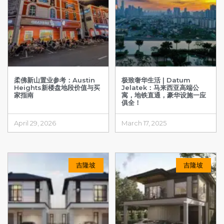
柔佛新山置业参考：Austin
极致奢华生活 | Datum
Heights新楼盘地段价值与买
Jelatek：马来西亚高端公
家指南
寓，地铁直通，豪华设施一应
俱全！
April 29, 2026
March 17, 2025
吉隆坡
吉隆坡