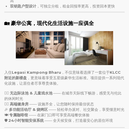
高
双钥匙户型设计
，可独立分租，租金回报率更高，投资回本更快
🏡 豪华公寓，现代化生活设施一应俱全
入住
Legasi Kampong Bharu
，不仅意味着选择了一套位于
KLCC
附近的新楼盘
，更意味着享受五星级豪华生活标准。项目提供一系列现代
化设施，让居住者尽享尊贵体验。
🏊‍♂
无边际泳池 & 儿童戏水池
—— 在城市天际线下畅游，感受无与伦比
的休闲时光
🏋‍♀
高端健身房
—— 设施齐全，让您随时保持最佳状态
🎉
多功能活动厅 & 烧烤区
—— 轻松举办派对、社交聚会，享受惬意时光
🍽️
专属咖啡馆
—— 在家门口即可享受高端餐饮体验
🛡
24小时智能安保系统
—— 全天候安保，打造最安心的居住环境