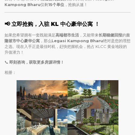
Kampong Bharu
仅剩
15个单位
，抢购从速！
📢 立即抢购，入驻
KL 中心豪华公寓
！
如果您希望拥有一套既能满足
高端都市生活
，又能带来
长期稳健回报
的
吉
隆坡市中心豪华公寓
，那么
Legasi Kampong Bharu
绝对是您的理想
之选。现在入手正是最佳时机，赶快把握机会，抢占 KLCC 黄金地段的
升值潜力！
📞
即刻咨询，获取更多房源详情！
相册：