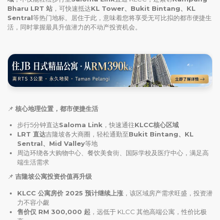
Bharu LRT 站
，可快速抵达
KL Tower、Bukit Bintang、KL
Sentral
等热门地标。居住于此，意味着您将享受无可比拟的都市便捷生
活，同时掌握最具升值潜力的不动产投资机会。
📌
核心地理位置，都市便捷生活
步行5分钟直达
Saloma Link
，快速通往
KLCC核心区域
LRT 直达
吉隆坡各大商圈，轻松通勤至
Bukit Bintang、KL
Sentral、Mid Valley
等地
周边环绕各大购物中心、餐饮美食街、国际学校及医疗中心，满足高
端生活需求
📌
吉隆坡公寓投资价值再升级
KLCC 公寓房价 2025 预计继续上涨
，该区域房产需求旺盛，投资潜
力不容小觑
售价仅 RM 300,000 起
，远低于 KLCC 其他高端公寓，性价比极