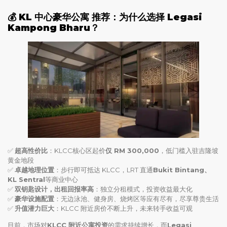
💰 KL 中心豪华公寓
推荐：为什么选择 Legasi
Kampong Bharu？
✅
超高性价比
：KLCC核心区起价
仅 RM 300,000
，低门槛入驻吉隆坡
黄金地段
✅
卓越地理位置
：步行即可抵达 KLCC，LRT 直通
Bukit Bintang、
KL Sentral
等商业中心
✅
双钥匙设计，出租回报率高
：独立分租模式，投资收益最大化
✅
豪华设施配置
：无边泳池、健身房、烧烤区等应有尽有，尽享尊贵生活
✅
升值潜力巨大
：KLCC 附近房价不断上升，未来转手收益可观
目前，市场对
KLCC 附近公寓投资
的需求持续增长，而
Legasi