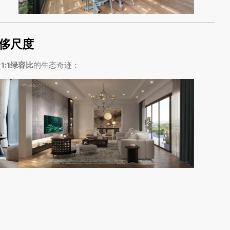
侈尺度
造
1:1绿容比
的生态奇迹：