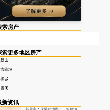
搜索房产
探索更多地区房产
 新山
 吉隆坡
 槟城
 霹雳
最新资讯
新屋主入伙采购地图：一篇搞懂