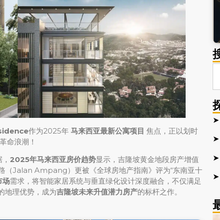
➤
sidence
作为2025年
马来西亚最新公寓项目
焦点，正以划时
➤
革命浪潮！
➤
据，
2025年马来西亚房价趋势
显示，吉隆坡黄金地段房产增值
安邦路（Jalan Ampang）更被《全球房地产指南》评为“东南亚十
➤
市场
需求，将智能家居系统与垂直绿化设计深度融合，不仅满足
米的地理优势，成为
吉隆坡未来升值潜力房产
的标杆之作。