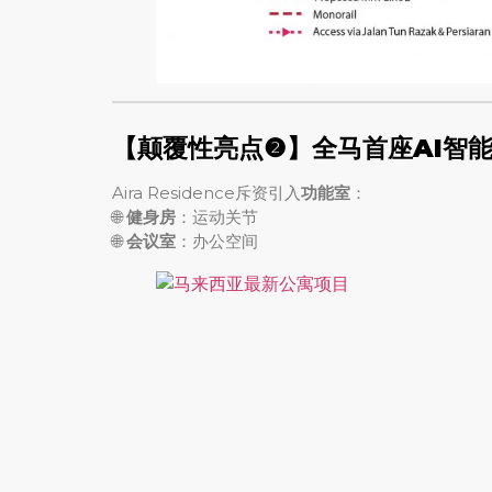
【颠覆性亮点❷】全马首座AI智
Aira Residence斥资引入
功能室
：
🌐
健身房
：运动关节
🌐
会议室
：办公空间