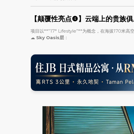
【颠覆性亮点❹】云端上的贵族俱
项目以**”17° Lifestyle”**为概念，在海拔170
☁
Sky Oasis层
：