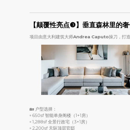
【颠覆性亮点❸】垂直森林里的奢
项目由意大利建筑大师
Andrea Caputo
操刀，打
🏡 户型选择：
▫ 650sf 智能单身阁楼（1+1房）
▫ 1,288sf 全景行政宅（3+1房）
▫ 2,200sf 天际顶层官邸