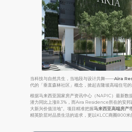
当科技与自然共生，当地段与设计共舞——
Aira Re
代的「垂直森林社区」概念，掀起吉隆坡高端住宅的
根据马来西亚国家房产资讯中心（NAPIC）最新数
潜力同比上涨8.3%，而Aira Residence所在的
大新兴价值洼地”。项目精准把握
马来西亚高端房产
精英阶层对品质生活的追求，更以KLCC商圈800