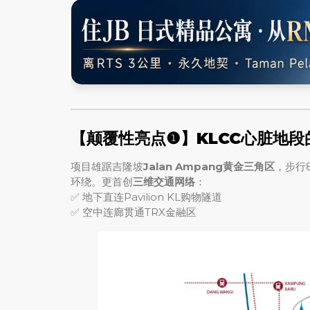
【颠覆性亮点❶】KLCC心脏地段
项目雄踞吉隆坡
Jalan Ampang黄金三角区
，步行8
环绕。更首创
三维交通网络
：
✅ 地下直连Pavilion KL购物隧道
✅ 空中连廊贯通TRX金融区