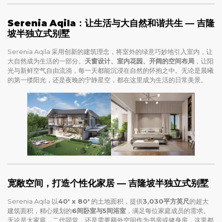
Serenia Aqila：让生活与大自然和谐共生
—
吉隆
坡半独立式别墅
Serenia Aqila 采用创新的建筑理念，将室外的绿意巧妙地引入室内，让
大自然成为生活的一部分。
天窗设计、室内花园、开阔的空间布局
，让阳
光与新鲜空气自由流淌，每一天都能沉浸在自然的怀抱之中。无论是晨曦
的第一缕阳光，还是夜晚的宁静星空，都在这里成为生活的日常美景。
宽敞空间，打造个性化家居
—
吉隆坡半独立式别墅
Serenia Aqila 以
40′ x 80′
的土地面积，提供
3,030平方英尺
的超大
建筑面积，精心规划的
6间卧室与5间浴室
，满足每位家庭成员的需求。
无论是大家庭、二代同堂，还是需要额外空间作为书房或健身房，这里都