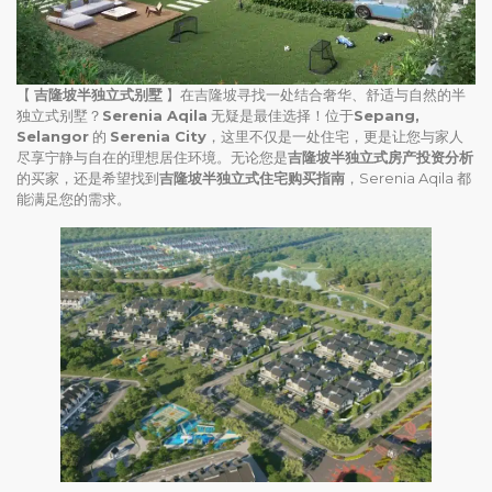
【
吉隆坡半独立式别墅
】在吉隆坡寻找一处结合奢华、舒适与自然的半
独立式别墅？
Serenia Aqila
无疑是最佳选择！位于
Sepang,
Selangor
的
Serenia City
，这里不仅是一处住宅，更是让您与家人
尽享宁静与自在的理想居住环境。无论您是
吉隆坡半独立式房产投资分析
的买家，还是希望找到
吉隆坡半独立式住宅购买指南
，Serenia Aqila 都
能满足您的需求。